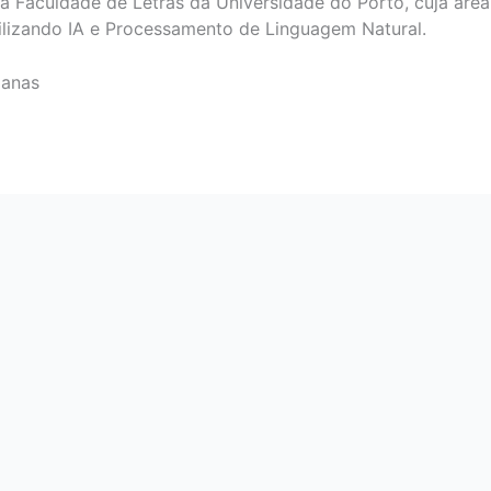
 Faculdade de Letras da Universidade do Porto, cuja área
tilizando IA e Processamento de Linguagem Natural.
ianas