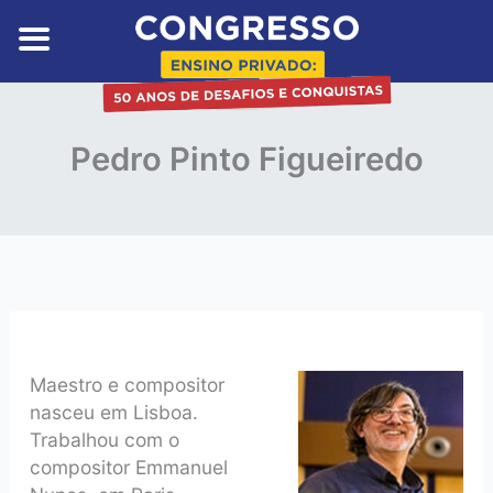
Skip
to
content
Pedro Pinto Figueiredo
Maestro e compositor
nasceu em Lisboa.
Trabalhou com o
compositor Emmanuel