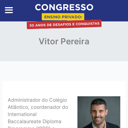
Skip
to
content
Vitor Pereira
Administrador do Colégio
Atlântico, coordenador do
International
Baccalaureate Diploma